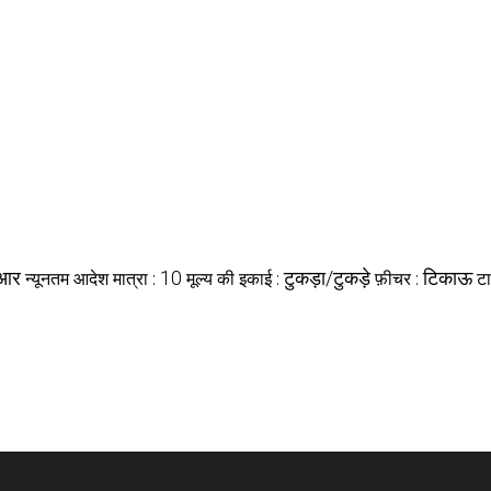
आर
10
टुकड़ा/टुकड़े
टिकाऊ
न्यूनतम आदेश मात्रा :
मूल्य की इकाई :
फ़ीचर :
टा