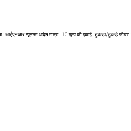
आईएनआर
10
टुकड़ा/टुकड़े
मा :
न्यूनतम आदेश मात्रा :
मूल्य की इकाई :
फ़ीचर 